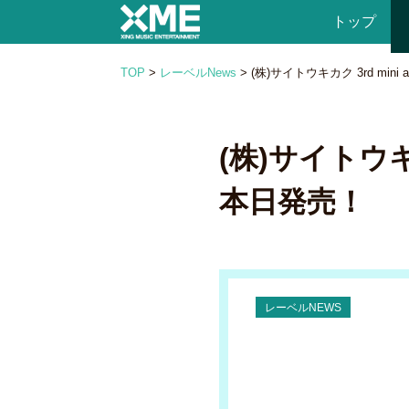
トップ
TOP
>
レーベルNews
>
(株)サイトウキカク 3rd mi
(株)サイトウキ
本日発売！