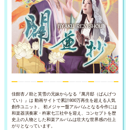
佳館杏ノ助と芙雪の兄妹からなる『萬月邸（ばんげつ
てい）』は 動画サイトで累計800万再生を超える人気
創作ユニット。 初メジャー盤アルバムとなる今作には
和楽器演奏家・杵家七三社中を迎え、コンセプトを歴
史上の人物とした和楽アルバムは壮大な世界感の仕上
がりとなっています。