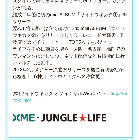
スタイルで繰り出すキャッチーなPOPチューンでファ
ンが急増。
結成半年後に初のmini ALBUM「サイトウキカク①」を
リリース。
翌2017年6月には立て続けに2nd mini ALBUM「サイト
ウキカク②」をリリースしタワーレコード大高店・難
波店ではデイリーチャートTOP5入りを果たす。
ライブを中心に動員を増やし大阪・名古屋・福岡での
ワンマンをはたしつつ、ネット配信なども積極的に行
いマルチに活動中。
2018年2月メジャー流通盤リリースを機に有限会社か
ら格を上げ(株)サイトウキカクへ名称変更。
(株)サイトウキカク オフィシャルWebサイト：
http://sa
ito-k.info/