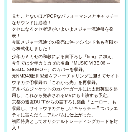
見たことないほどPOPなパフォーマンスとキャッチー
なサウンドは必聴！
クセになるクセ者達がいよいよメジャー流通盤を発
表！
今回メジャー流通での発売に伴ってバンド名も有限か
ら株式化しました！
少年カミカゼの和教による書下ろし『5mi』に加え、
今作では少年カミカゼの名曲『MUSIC VIBE.06 ～
feat.DJ SHUHO～』のカバーを収録。
元NMB48肥川彩愛をフィーチャリングに迎えてサイト
ウキカク①収録の『これから先』を再収録。
アルバムジャケットのカバーガールには太田英里を起
用し、これから発表されるMVにも出演する予定。
京都の盟友DUFFからの書下ろし楽曲『ヒーロー』も
収録し、サイトウキカクらしいキャッチー且つバラエ
ティに富んだミニアルバムに仕上がった。
初回特典としてオリジナルトレーディングカードを封
入！