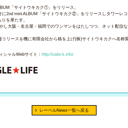
 ALBUM「サイトウキカク①」をリリース。
けに2nd mini ALBUM「サイトウキカク②」をリリースしタワー
入りを果たす。
やし大阪・名古屋・福岡でのワンマンをはたしつつ、ネット配信な
通盤リリースを機に有限会社から格を上げ(株)サイトウキカクへ名称
フィシャルWebサイト：
http://saito-k.info/
レーベルNews一覧へ戻る