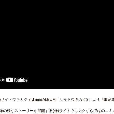
株)サイトウキカク 3rd mini ALBUM「サイトウキカク3」より『
像の様なストーリーが展開する(株)サイトウキカクならではのコミ